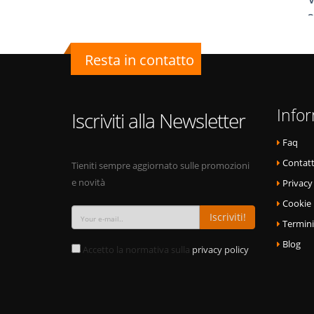
Resta in contatto
Info
Iscriviti alla Newsletter
Faq
Contatt
Tieniti sempre aggiornato sulle promozioni
e novità
Privacy
Cookie 
Iscriviti!
Termini
Blog
Accetto la normativa sulla
privacy policy