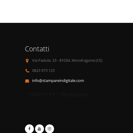
Contatti
Via Padule, 33 - 81034, Mondragone (CE)
0823 973 123
info@stampareindigitale.com