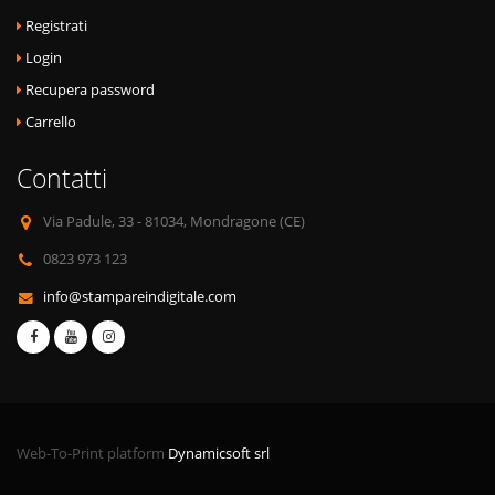
Registrati
Login
Recupera password
Carrello
Contatti
Via Padule, 33 - 81034, Mondragone (CE)
0823 973 123
info@stampareindigitale.com
Web-To-Print platform
Dynamicsoft srl