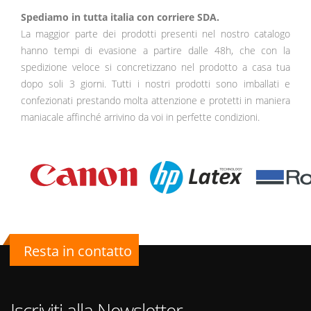
Spediamo in tutta italia con corriere SDA.
La maggior parte dei prodotti presenti nel nostro catalogo
hanno tempi di evasione a partire dalle 48h, che con la
spedizione veloce si concretizzano nel prodotto a casa tua
dopo soli 3 giorni. Tutti i nostri prodotti sono imballati e
confezionati prestando molta attenzione e protetti in maniera
maniacale affinché arrivino da voi in perfette condizioni.
Resta in contatto
Iscriviti alla Newsletter