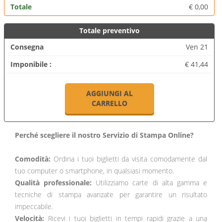
Totale
€
0,00
Totale preventivo
Consegna
Ven 21
Imponibile :
€ 41,44
AGGIUNGI AL
CARRELLO
Perché scegliere il nostro Servizio di Stampa Online?
Comodità:
Ordina i tuoi biglietti da visita comodamente dal
tuo computer o smartphone, in qualsiasi momento.
Qualità professionale:
Utilizziamo carte di alta gamma e
tecniche di stampa avanzate per garantire un risultato
impeccabile.
Velocità:
Ricevi i tuoi biglietti in tempi rapidi grazie a una